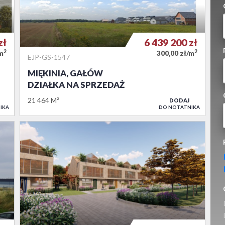
zł
6 439 200
zł
2
2
/m
300,00 zł/m
EJP-GS-1547
MIĘKINIA, GAŁÓW
DZIAŁKA NA SPRZEDAŻ
21 464 M²
DODAJ
IKA
DO NOTATNIKA