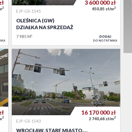
zł
3 600 000
zł
2
2
/m
450,85 zł/m
EJP-GS-1545
OLEŚNICA (GW)
DZIAŁKA NA SPRZEDAŻ
7 985 M²
DODAJ
IKA
DO NOTATNIKA
zł
16 170 000
zł
2
2
/m
2 740,68 zł/m
EJP-GS-1543
WROCŁAW, STARE MIASTO,…