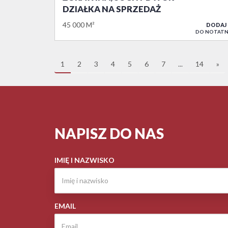
DZIAŁKA NA SPRZEDAŻ
45 000 M²
DODAJ
DO NOTATN
1
2
3
4
5
6
7
...
14
»
NAPISZ DO NAS
IMIĘ I NAZWISKO
EMAIL