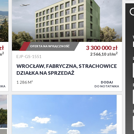
zł
OFERTA NA WYŁĄCZNOŚĆ
3 300 000
zł
2
2
/m
2 566,10 zł/m
EJP-GS-1551
WROCŁAW, FABRYCZNA, STRACHOWICE
DZIAŁKA NA SPRZEDAŻ
1 286 M²
DODAJ
IKA
DO NOTATNIKA