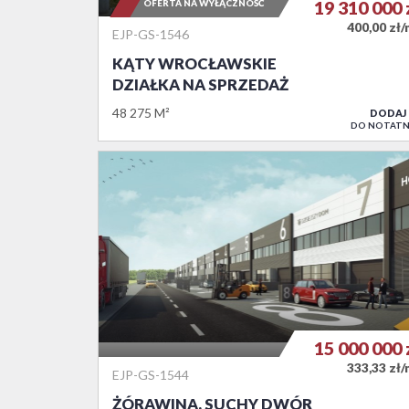
OFERTA NA WYŁĄCZNOŚĆ
19 310 000
400,00 zł
EJP-GS-1546
KĄTY WROCŁAWSKIE
DZIAŁKA NA SPRZEDAŻ
48 275 M²
DODAJ
DO NOTATN
15 000 000
333,33 zł
EJP-GS-1544
ŻÓRAWINA, SUCHY DWÓR