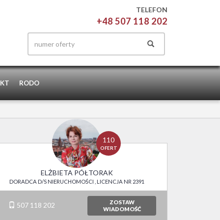
TELEFON
+48 507 118 202
KT
RODO
110
OFERT
ELŻBIETA PÓŁTORAK
DORADCA D/S NIERUCHOMOŚCI , LICENCJA NR 2391
ZOSTAW
507 118 202
WIADOMOŚĆ