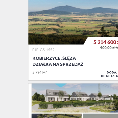
5 214 600
900,00 zł
EJP-GS-1552
KOBIERZYCE, ŚLĘZA
DZIAŁKA NA SPRZEDAŻ
5 794 M²
DODAJ
DO NOTATN