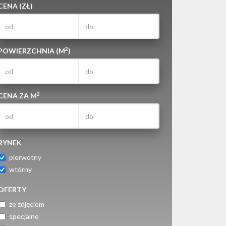
CENA (ZŁ)
2
POWIERZCHNIA (M
)
2
CENA ZA M
RYNEK
pierwotny
wtórny
OFERTY
ze zdjęciem
specjalne