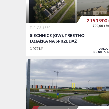
2 153 900
700,00 zł
EJP-GS-1550
SIECHNICE (GW), TRESTNO
DZIAŁKA NA SPRZEDAŻ
3 077 M²
DODAJ
DO NOTATN