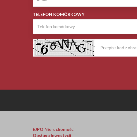
TELEFON KOMÓRKOWY
EJPO Nieruchomości
Obsługa Inwestycji