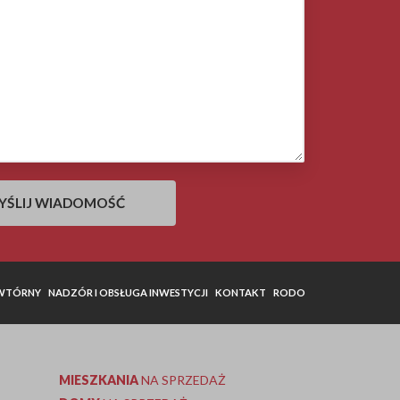
 WTÓRNY
NADZÓR I OBSŁUGA INWESTYCJI
KONTAKT
RODO
MIESZKANIA
NA SPRZEDAŻ