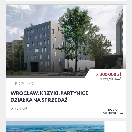
7 200 000
zł
2
3 243,24 zł/m
EJP-GS-1531
WROCŁAW, KRZYKI, PARTYNICE
DZIAŁKA NA SPRZEDAŻ
2 220 M²
DODAJ
DO NOTATNIKA