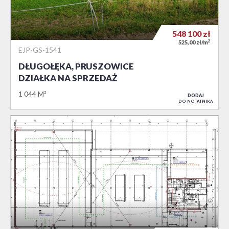
548 100
zł
2
525,00 zł/m
EJP-GS-1541
DŁUGOŁĘKA, PRUSZOWICE
DZIAŁKA NA SPRZEDAŻ
1 044 M²
DODAJ
DO NOTATNIKA