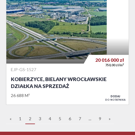
20 016 000
zł
2
750,00 zł/m
EJP-GS-1527
KOBIERZYCE, BIELANY WROCŁAWSKIE
DZIAŁKA NA SPRZEDAŻ
26 688 M²
DODAJ
DO NOTATNIKA
«
1
2
3
4
5
6
7
...
9
»