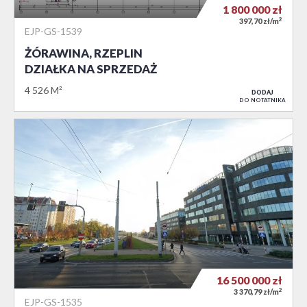
1 800 000
zł
2
397,70 zł/m
EJP-GS-1539
ŻÓRAWINA, RZEPLIN
DZIAŁKA NA SPRZEDAŻ
4 526 M²
DODAJ
DO NOTATNIKA
16 500 000
zł
2
3 370,79 zł/m
EJP-GS-1535