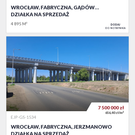
WROCŁAW, FABRYCZNA, GĄDÓW…
DZIAŁKA NA SPRZEDAŻ
4 895 M²
DODAJ
DO NOTATNIKA
7 500 000
zł
2
656,40 zł/m
EJP-GS-1534
WROCŁAW, FABRYCZNA, JERZMANOWO
DZIAŁKA NA SPRZEDAŻ