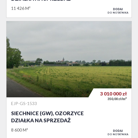
11 426 M²
DODAJ
DO NOTATNIKA
3 010 000
zł
2
350,00 zł/m
EJP-GS-1533
SIECHNICE (GW), OZORZYCE
DZIAŁKA NA SPRZEDAŻ
8 600 M²
DODAJ
DO NOTATNIKA