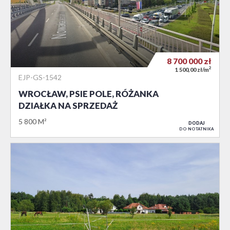
8 700 000
zł
2
1 500,00 zł/m
EJP-GS-1542
WROCŁAW, PSIE POLE, RÓŻANKA
DZIAŁKA NA SPRZEDAŻ
5 800 M²
DODAJ
DO NOTATNIKA