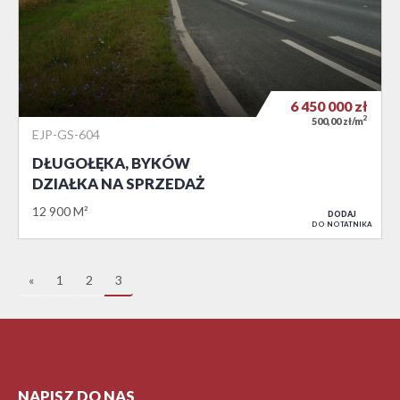
6 450 000
zł
2
500,00 zł/m
EJP-GS-604
DŁUGOŁĘKA, BYKÓW
DZIAŁKA NA SPRZEDAŻ
12 900 M²
DODAJ
DO NOTATNIKA
«
1
2
3
NAPISZ DO NAS