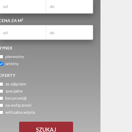
2
CENA ZA M
RYNEK
pierwotny
wtórny
OFERTY
ze zdjęciem
specjalne
bez prowizji
na wyłączność
wirtualna wizyta