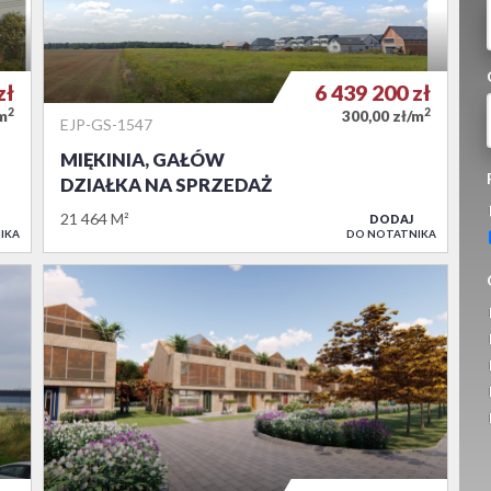
zł
6 439 200
zł
2
2
/m
300,00 zł/m
EJP-GS-1547
MIĘKINIA, GAŁÓW
DZIAŁKA NA SPRZEDAŻ
21 464 M²
DODAJ
IKA
DO NOTATNIKA