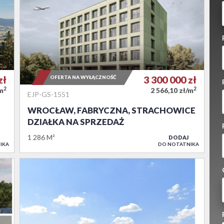
zł
OFERTA NA WYŁĄCZNOŚĆ
3 300 000
zł
2
2
/m
2 566,10 zł/m
EJP-GS-1551
WROCŁAW, FABRYCZNA, STRACHOWICE
DZIAŁKA NA SPRZEDAŻ
1 286 M²
DODAJ
IKA
DO NOTATNIKA