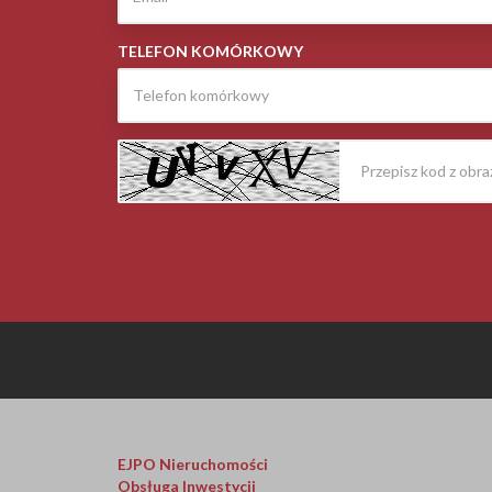
TELEFON KOMÓRKOWY
EJPO Nieruchomości
Obsługa Inwestycji