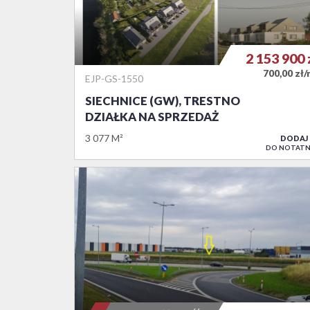
2 153 900
700,00 zł
EJP-GS-1550
SIECHNICE (GW), TRESTNO
DZIAŁKA NA SPRZEDAŻ
3 077 M²
DODAJ
DO NOTATN