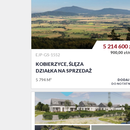
5 214 600
900,00 zł
EJP-GS-1552
KOBIERZYCE, ŚLĘZA
DZIAŁKA NA SPRZEDAŻ
5 794 M²
DODAJ
DO NOTATN