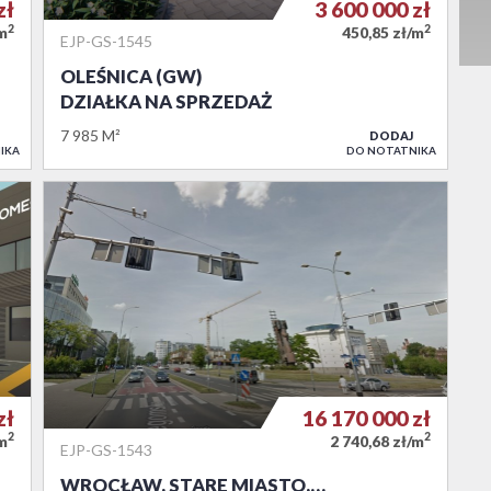
zł
3 600 000
zł
2
2
/m
450,85 zł/m
EJP-GS-1545
OLEŚNICA (GW)
DZIAŁKA NA SPRZEDAŻ
7 985 M²
DODAJ
IKA
DO NOTATNIKA
zł
16 170 000
zł
2
2
/m
2 740,68 zł/m
EJP-GS-1543
WROCŁAW, STARE MIASTO,…