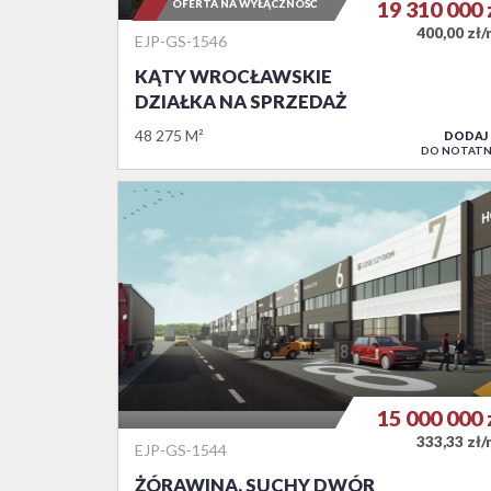
OFERTA NA WYŁĄCZNOŚĆ
19 310 000
400,00 zł
EJP-GS-1546
KĄTY WROCŁAWSKIE
DZIAŁKA NA SPRZEDAŻ
48 275 M²
DODAJ
DO NOTATN
15 000 000
333,33 zł
EJP-GS-1544
ŻÓRAWINA, SUCHY DWÓR