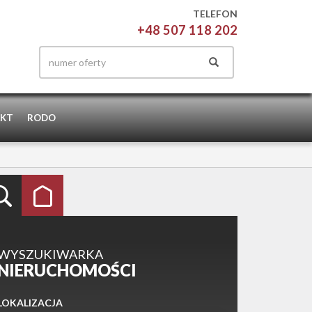
TELEFON
+48 507 118 202
KT
RODO
WYSZUKIWARKA
NIERUCHOMOŚCI
LOKALIZACJA