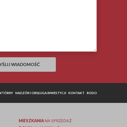
 WTÓRNY
NADZÓR I OBSŁUGA INWESTYCJI
KONTAKT
RODO
MIESZKANIA
NA SPRZEDAŻ