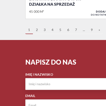
DZIAŁKA NA SPRZEDAŻ
45 000 M²
DODAJ
DO NOTATN
1
2
3
4
5
6
7
...
9
»
NAPISZ DO NAS
IMIĘ I NAZWISKO
EMAIL