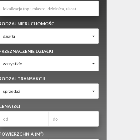
RODZAJ NIERUCHOMOŚCI
działki
PRZEZNACZENIE DZIAŁKI
wszystkie
RODZAJ TRANSAKCJI
sprzedaż
CENA (ZŁ)
2
POWIERZCHNIA (M
)