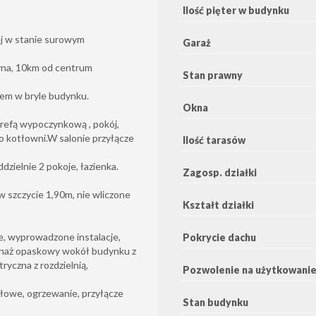
Ilość pięter w budynku
j w stanie surowym
Garaż
yna, 10km od centrum
Stan prawny
em w bryle budynku.
Okna
strefą wypoczynkową , pokój,
 do kotłowni.W salonie przyłącze
Ilość tarasów
dzielnie 2 pokoje, łazienka.
Zagosp. działki
 szczycie 1,90m, nie wliczone
Kształt działki
e, wyprowadzone instalacje,
Pokrycie dachu
renaż opaskowy wokół budynku z
ryczna z rozdzielnią,
Pozwolenie na użytkowani
iałowe, ogrzewanie, przyłącze
Stan budynku