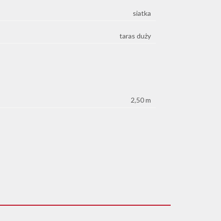
siatka
taras duży
2,50 m