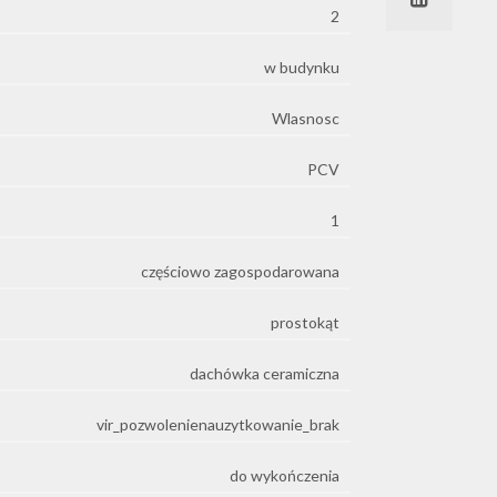
2
w budynku
Wlasnosc
PCV
1
częściowo zagospodarowana
prostokąt
dachówka ceramiczna
e
vir_pozwolenienauzytkowanie_brak
do wykończenia