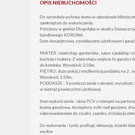
OPIS NIERUCHOMOŚCI
Do sprzedaży połowa domu w zabudowie bliźniacze
zamkniętym do wykończenia.
Położony w gminie Długołęka w okolicy Domaszcz
handlowego KORONA.
Dom dwupiętrowy, z poddaszem użytkowym i garaż
PARTER : wiatrołap, garderoba , salon z jadalnią i 
kuchnia i toaleta. Z wiatrołapu wejście fo garażu i
do kominka. Wysokość 2,50m.
PIĘTRO: duży pokój z możliwością podziału na 2 , od
Wysokość 2,50m.
PODDASZE : 3 pomieszczenia z oknami, wysokość w
w metraż powierzchni użytkowej
Stan wykończenia : okna PCV z roletami na parterz
brama garażowa, docieplony sufit nad garażem, d
odprowadzeniem do studni, szambo, instalacja elekt
Do wykonania : tynki, podłogi, elewacja, ścianki dz
wodne