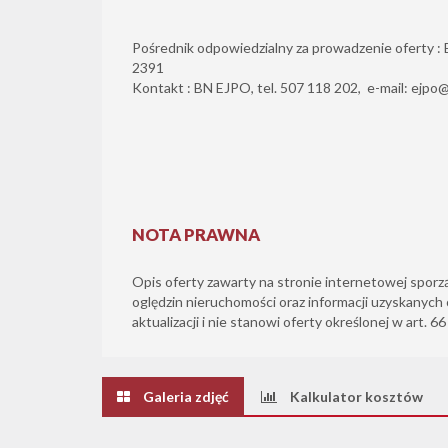
Pośrednik odpowiedzialny za prowadzenie oferty : El
2391
Kontakt : BN EJPO, tel. 507 118 202, e-mail: ejpo@
NOTA PRAWNA
Opis oferty zawarty na stronie internetowej sporz
oględzin nieruchomości oraz informacji uzyskanych 
aktualizacji i nie stanowi oferty określonej w art. 6
Galeria zdjęć
Kalkulator kosztów