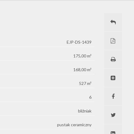
EJP-DS-1439
175,00 m²
168,00 m²
527 m²
6
bliźniak
pustak ceramiczny