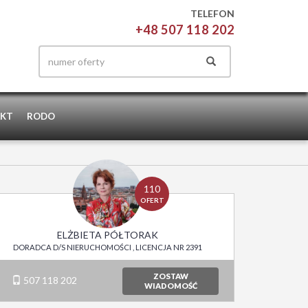
TELEFON
+48 507 118 202
KT
RODO
110
OFERT
ELŻBIETA PÓŁTORAK
DORADCA D/S NIERUCHOMOŚCI , LICENCJA NR 2391
ZOSTAW
507 118 202
WIADOMOŚĆ