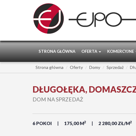
STRONA GŁÓWNA
OFERTA
KOMERCYJNE
Strona główna
Oferty
Domy
Sprzedaż
Dł
DŁUGOŁĘKA, DOMASZC
DOM NA SPRZEDAŻ
2
2
6 POKOI
175,00 M
2 280,00 ZŁ/M