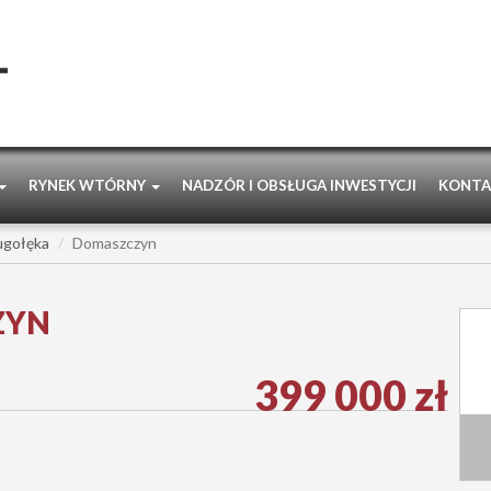
RYNEK WTÓRNY
NADZÓR I OBSŁUGA INWESTYCJI
KONTA
ugołęka
Domaszczyn
ZYN
399 000 zł