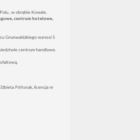
Polu , w obrębie Kowale.
ugowe, centrum hotelowe,
acu Grunwaldzkiego wynosi 5
siedztwie centrum handlowe.
asfaltową.
żbieta Półtorak, licencja nr