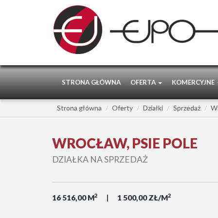
STRONA GŁÓWNA
OFERTA
KOMERCYJNE
Strona główna
Oferty
Działki
Sprzedaż
W
WROCŁAW, PSIE POLE
DZIAŁKA NA SPRZEDAŻ
2
2
16 516,00 M
1 500,00 ZŁ/M