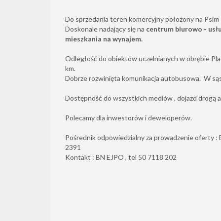
Do sprzedania teren komercyjny położony na Psim 
Doskonale nadający się na
centrum biurowo - usł
mieszkania na wynajem.
Odległość do obiektów uczelnianych w obrębie Pl
km.
Dobrze rozwinięta komunikacja autobusowa. W są
Dostępność do wszystkich mediów , dojazd drogą 
Polecamy dla inwestorów i deweloperów.
Pośrednik odpowiedzialny za prowadzenie oferty : El
2391
Kontakt : BN EJPO , tel 50 7118 202