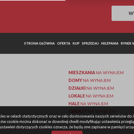
STRONA GŁÓWNA
OFERTA
KUP
SPRZEDAJ
HISZPANIA
RYNEK
MIESZKANIA
NA WYNAJEM
DOMY
NA WYNAJEM
DZIAŁKI
NA WYNAJEM
LOKALE
NA WYNAJEM
HALE
NA WYNAJEM
OBIEKTY
NA WYNAJEM
okies w celach statystycznych oraz w celu dostosowania naszych serwisów do 
ów cookie można dokonać w dowolnej chwili modyfikując ustawienia przegląda
ustawień dotyczących cookies oznacza, że będą one zapisane w pamięci urzą