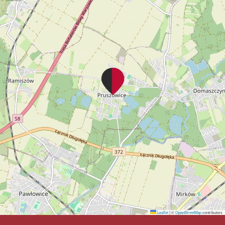
Leaflet
|
©
OpenStreetMap
contributors