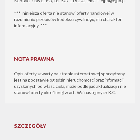
Kontakt : BN EJPO, tel. 507 118 202, email : ejpo@ejpo.pl
*** niniejsza oferta nie stanowi oferty handlowej w
rozumieniu przepisów kodeksu cywilnego, ma charakter
informacyjny. ***
NOTA PRAWNA
Opis oferty zawarty na stronie internetowej sporządzany
jest na podstawie oględzin nieruchomości oraz informacji
uzyskanych od właściciela, może podlegać aktualizacji i nie
stanowi oferty określonej w art. 66 i następnych K.C.
SZCZEGÓŁY