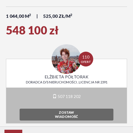
2
2
1 044,00 M
525,00 ZŁ/M
548 100 zł
110
OFERT
ELŻBIETA PÓŁTORAK
DORADCA D/S NIERUCHOMOŚCI , LICENCJA NR 2391
507 118 202
ZOSTAW
WIADOMOŚĆ