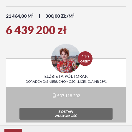
2
2
21 464,00 M
300,00 ZŁ/M
6 439 200 zł
110
OFERT
ELŻBIETA PÓŁTORAK
DORADCA D/S NIERUCHOMOŚCI , LICENCJA NR 2391
507 118 202
ZOSTAW
WIADOMOŚĆ