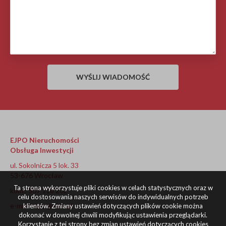
EJPO Nieruchomości
Obsługa Inwestycji
ul. Sokolnicza 5 lok. 33
53-676 Wrocław
Ta strona wykorzystuje pliki cookies w celach statystycznych oraz w
kom.: 507 118 202
celu dostosowania naszych serwisów do indywidualnych potrzeb
e-mail:
ejpo@ejpo.pl
klientów. Zmiany ustawień dotyczących plików cookie można
dokonać w dowolnej chwili modyfikując ustawienia przeglądarki.
Korzystanie z tej strony bez zmian ustawień dotyczących cookies