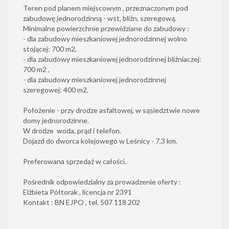
Teren pod planem miejscowym , przeznaczonym pod
zabudowę jednorodzinną - wst, bliźn, szeregową.
Minimalne powierzchnie przewidziane do zabudowy :
- dla zabudowy mieszkaniowej jednorodzinnej wolno
stojącej: 700 m2,
- dla zabudowy mieszkaniowej jednorodzinnej bliźniaczej:
700 m2 ,
- dla zabudowy mieszkaniowej jednorodzinnej
szeregowej: 400 m2,
Położenie - przy drodze asfaltowej, w sąsiedztwie nowe
domy jednorodzinne.
W drodze woda, prąd i telefon.
Dojazd do dworca kolejowego w Leśnicy - 7,3 km.
Preferowana sprzedaż w całości.
Pośrednik odpowiedzialny za prowadzenie oferty :
Elżbieta Półtorak , licencja nr 2391
Kontakt : BN EJPO , tel. 507 118 202