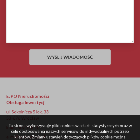
EJPO Nieruchomości
Obsługa Inwestycji
ul. Sokolnicza 5 lok. 33
53-676 Wrocław
Ta strona wykorzystuje pliki cookies w celach statystycznych oraz w
kom.: 507 118 202
celu dostosowania naszych serwisów do indywidualnych potrzeb
e-mail:
ejpo@ejpo.pl
klientów. Zmiany ustawień dotyczących plików cookie można