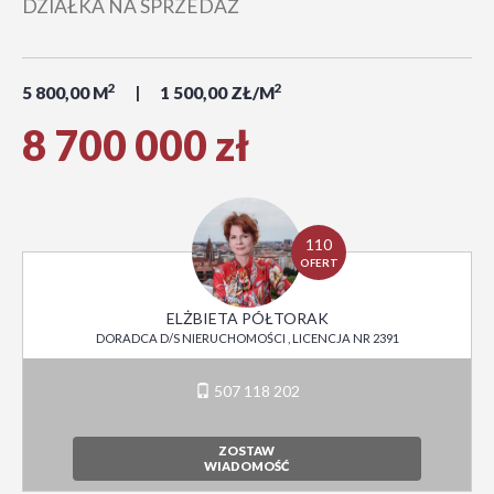
DZIAŁKA NA SPRZEDAŻ
2
2
5 800,00 M
1 500,00 ZŁ/M
8 700 000 zł
110
OFERT
ELŻBIETA PÓŁTORAK
DORADCA D/S NIERUCHOMOŚCI , LICENCJA NR 2391
507 118 202
ZOSTAW
WIADOMOŚĆ