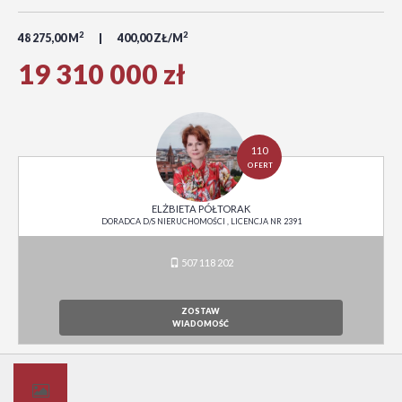
2
2
48 275,00 M
400,00 ZŁ/M
19 310 000 zł
110
OFERT
ELŻBIETA PÓŁTORAK
DORADCA D/S NIERUCHOMOŚCI , LICENCJA NR 2391
507 118 202
ZOSTAW
WIADOMOŚĆ