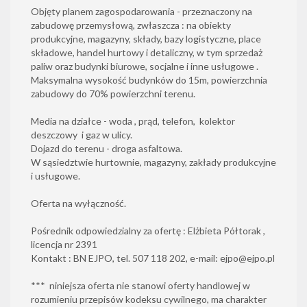
Objęty planem zagospodarowania - przeznaczony na
zabudowę przemysłową, zwłaszcza : na obiekty
produkcyjne, magazyny, składy, bazy logistyczne, place
składowe, handel hurtowy i detaliczny, w tym sprzedaż
paliw oraz budynki biurowe, socjalne i inne usługowe .
Maksymalna wysokość budynków do 15m, powierzchnia
zabudowy do 70% powierzchni terenu.
Media na działce - woda , prąd, telefon, kolektor
deszczowy i gaz w ulicy.
Dojazd do terenu - droga asfaltowa.
W sąsiedztwie hurtownie, magazyny, zakłady produkcyjne
i usługowe.
Oferta na wyłączność.
Pośrednik odpowiedzialny za ofertę : Elżbieta Półtorak ,
licencja nr 2391
Kontakt : BN EJPO, tel. 507 118 202, e-mail: ejpo@ejpo.pl
*** niniejsza oferta nie stanowi oferty handlowej w
rozumieniu przepisów kodeksu cywilnego, ma charakter