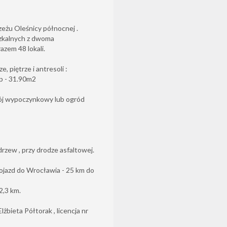
eżu Oleśnicy północnej .
zkalnych z dwoma
azem 48 lokali.
, piętrze i antresoli :
p - 31.90m2
okój wypoczynkowy lub ogród
zew , przy drodze asfaltowej.
dojazd do Wrocławia - 25 km do
2,3 km.
żbieta Półtorak , licencja nr