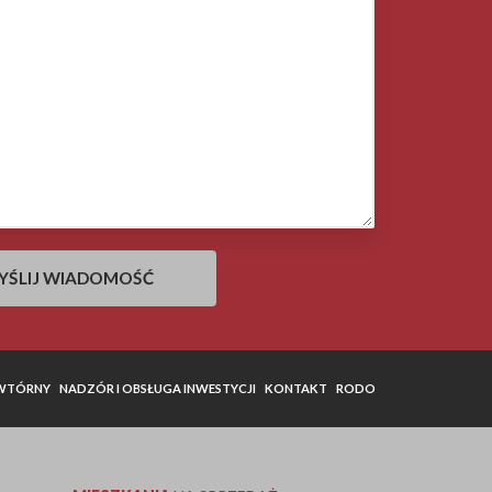
 WTÓRNY
NADZÓR I OBSŁUGA INWESTYCJI
KONTAKT
RODO