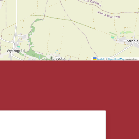
Leaflet
|
©
OpenStreetMap
contributors