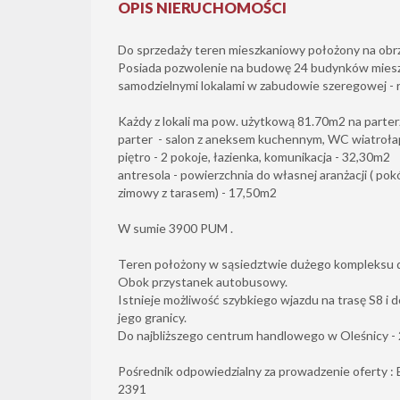
OPIS NIERUCHOMOŚCI
Do sprzedaży teren mieszkaniowy położony na obrz
Posiada pozwolenie na budowę 24 budynków mies
samodzielnymi lokalami w zabudowie szeregowej - r
Każdy z lokali ma pow. użytkową 81.70m2 na parterze
parter - salon z aneksem kuchennym, WC wiatroła
piętro - 2 pokoje, łazienka, komunikacja - 32,30m2
antresola - powierzchnia do własnej aranżacji ( p
zimowy z tarasem) - 17,50m2
W sumie 3900 PUM .
Teren położony w sąsiedztwie dużego kompleksu dr
Obok przystanek autobusowy.
Istnieje możliwość szybkiego wjazdu na trasę S8 i 
jego granicy.
Do najbliższego centrum handlowego w Oleśnicy - 
Pośrednik odpowiedzialny za prowadzenie oferty : El
2391