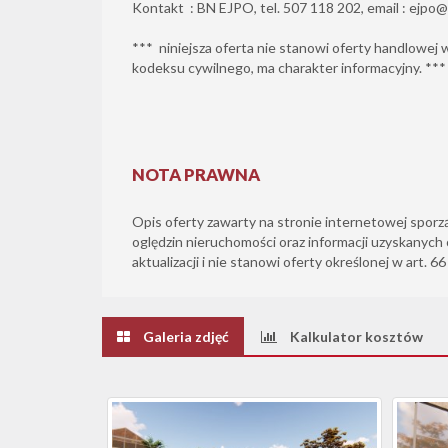
Kontakt : BN EJPO, tel. 507 118 202, email : ejpo@
*** niniejsza oferta nie stanowi oferty handlowej
kodeksu cywilnego, ma charakter informacyjny. ***
NOTA PRAWNA
Opis oferty zawarty na stronie internetowej sporz
oględzin nieruchomości oraz informacji uzyskanych 
aktualizacji i nie stanowi oferty określonej w art. 6
Galeria zdjęć
Kalkulator kosztów