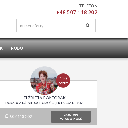
TELEFON
+48 507 118 202
KT
RODO
110
OFERT
ELŻBIETA PÓŁTORAK
DORADCA D/S NIERUCHOMOŚCI , LICENCJA NR 2391
ZOSTAW
507 118 202
WIADOMOŚĆ