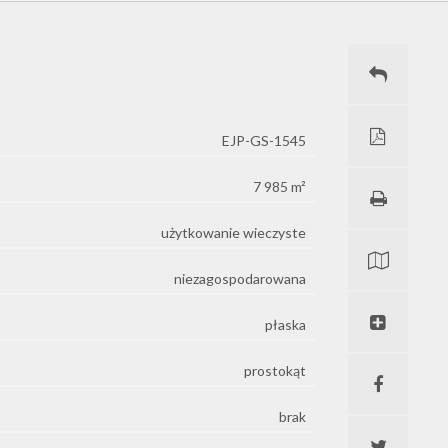
EJP-GS-1545
7 985 m²
użytkowanie wieczyste
niezagospodarowana
płaska
prostokąt
brak