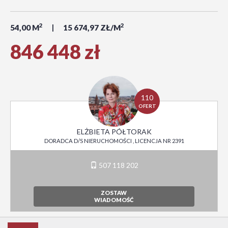
2
2
54,00 M
15 674,97 ZŁ/M
846 448 zł
110
OFERT
ELŻBIETA PÓŁTORAK
DORADCA D/S NIERUCHOMOŚCI , LICENCJA NR 2391
507 118 202
ZOSTAW
WIADOMOŚĆ