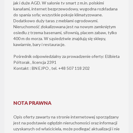
jak i duże AGD. W salonie tv smart z m.in. polskimi
kanałami, internet bezprzewodowy, wygodna rozkładana
do spania sofa; wszystkie pokoje klimatyzowane.
Dodatkowo duży taras z meblami ogrodowymi.
Nieruchomość zlokalizowana jest na nowym zamkniętym
osiedlu z trzema basenami, siłownią, placem zabaw, tylko
400 m do morza. W sąsiedztwie znajdują się sklepy,
kawiarnie, bary i restauracje.
Pośrednik odpowiedzialny za prowadzenie oferty: Elżbieta
Półtorak , licencja 2391
Kontakt : BN EJPO , tel. +48 507 118 202
NOTA PRAWNA
Opis oferty zawarty na stronie internetowej sporządzany
jest na podstawie oględzin nieruchomości oraz informacji
uzyskanych od właściciela, może podlegać aktualizacji i nie