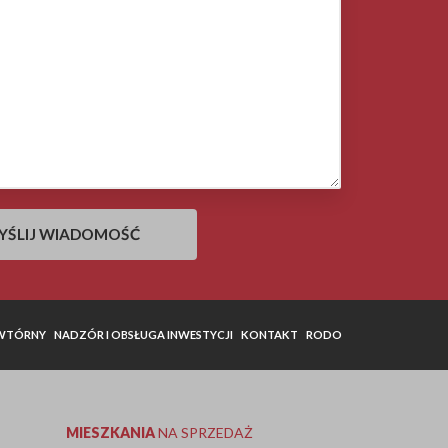
 WTÓRNY
NADZÓR I OBSŁUGA INWESTYCJI
KONTAKT
RODO
MIESZKANIA
NA SPRZEDAŻ