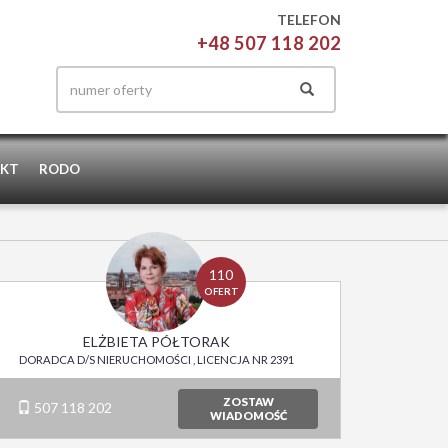
TELEFON
+48 507 118 202
KT
RODO
110
OFERT
ELŻBIETA PÓŁTORAK
DORADCA D/S NIERUCHOMOŚCI , LICENCJA NR 2391
ZOSTAW
507 118 202
WIADOMOŚĆ