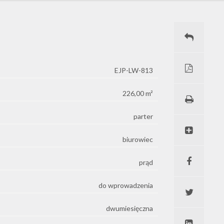
EJP-LW-813
226,00 m²
parter
biurowiec
prąd
do wprowadzenia
dwumiesięczna