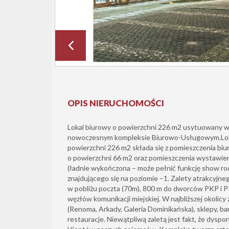
OPIS NIERUCHOMOŚCI
Lokal biurowy o powierzchni 226 m2 usytuowany 
nowoczesnym kompleksie Biurowo-Usługowym.Lokal
powierzchni 226 m2 składa się z pomieszczenia bi
o powierzchni 66 m2 oraz pomieszczenia wystawie
(ładnie wykończona – może pełnić funkcję show r
znajdującego się na poziomie –1. Zalety atrakcyjne
w pobliżu poczta (70m), 800 m do dworców PKP i 
węzłów komunikacji miejskiej. W najbliższej okolicy
(Renoma, Arkady, Galeria Dominikańska), sklepy, ban
restauracje. Niewątpliwą zaletą jest fakt, że dys