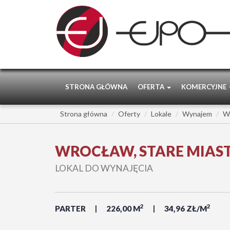
STRONA GŁÓWNA
OFERTA
KOMERCYJNE
Strona główna
Oferty
Lokale
Wynajem
W
WROCŁAW, STARE MIAS
LOKAL DO WYNAJĘCIA
2
2
PARTER
226,00 M
34,96 ZŁ/M