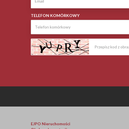
TELEFON KOMÓRKOWY
EJPO Nieruchomości