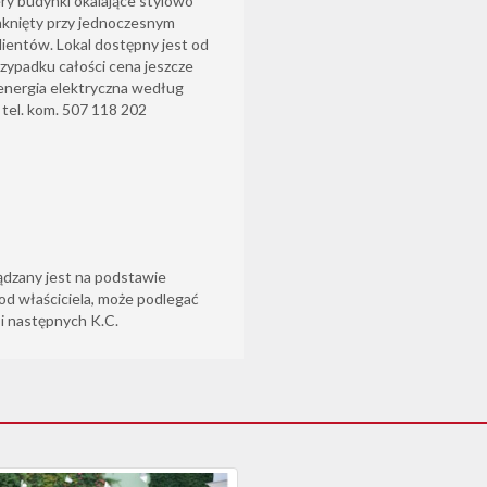
ry budynki okalające stylowo
mknięty przy jednoczesnym
klientów. Lokal dostępny jest od
rzypadku całości cena jeszcze
- energia elektryczna według
 tel. kom. 507 118 202
ądzany jest na podstawie
od właściciela, może podlegać
6 i następnych K.C.