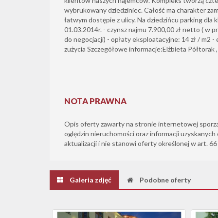
klientów naszych najemców. Kompleks tworzą czte
wybrukowany dziedziniec. Całość ma charakter za
łatwym dostępie z ulicy. Na dziedzińcu parking dla 
01.03.2014r. - czynsz najmu 7.900,00 zł netto ( w p
do negocjacji) - opłaty eksploatacyjne: 14 zł / m2 
zużycia Szczegółowe informacje:Elżbieta Półtorak ,
NOTA PRAWNA
Opis oferty zawarty na stronie internetowej sporz
oględzin nieruchomości oraz informacji uzyskanych 
aktualizacji i nie stanowi oferty określonej w art. 6
Galeria zdjęć
Podobne oferty