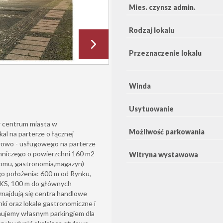
Mies. czynsz admin.
Rodzaj lokalu
Przeznaczenie lokalu
Winda
Usytuowanie
w centrum miasta w
Możliwość parkowania
 na parterze o łącznej
urowo - usługowego na parterze
nniczego o powierzchni 160 m2
Witryna wystawowa
oomu, gastronomia,magazyn)
go położenia: 600 m od Rynku,
PKS, 100 m do głównych
 znajdują się centra handlowe
ki oraz lokale gastronomiczne i
ponujemy własnym parkingiem dla