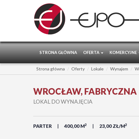
STRONA GŁÓWNA
OFERTA
KOMERCYJNE
Strona główna
Oferty
Lokale
Wynajem
W
WROCŁAW, FABRYCZNA
LOKAL DO WYNAJĘCIA
2
2
PARTER
400,00 M
23,00 ZŁ/M