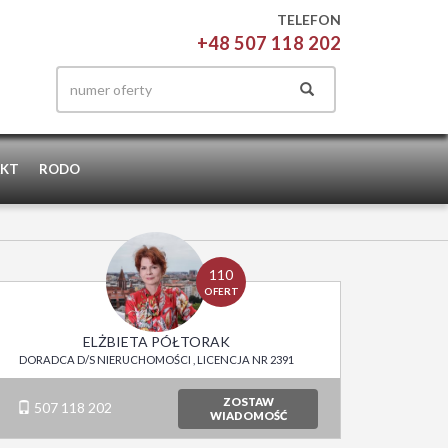
TELEFON
+48 507 118 202
KT
RODO
110
OFERT
ELŻBIETA PÓŁTORAK
DORADCA D/S NIERUCHOMOŚCI , LICENCJA NR 2391
ZOSTAW
507 118 202
WIADOMOŚĆ