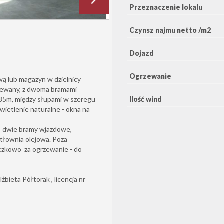
Przeznaczenie lokalu
Czynsz najmu netto /m2
Dojazd
Ogrzewanie
wą lub magazyn w dzielnicy
rzewany, z dwoma bramami
,85m, między słupami w szeregu
Ilość wind
wietlenie naturalne - okna na
y, dwie bramy wjazdowe,
tłownia olejowa. Poza
iczkowo za ogrzewanie - do
bieta Półtorak , licencja nr