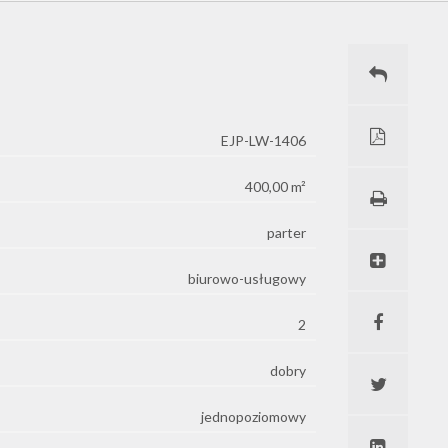
EJP-LW-1406
400,00 m²
parter
biurowo-usługowy
2
dobry
jednopoziomowy