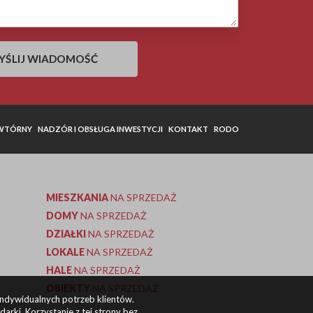
 WTÓRNY
NADZÓR I OBSŁUGA INWESTYCJI
KONTAKT
RODO
MIESZKANIA
NA SPRZEDAŻ
DOMY
NA SPRZEDAŻ
DZIAŁKI
NA SPRZEDAŻ
LOKALE
NA SPRZEDAŻ
HALE
NA SPRZEDAŻ
OBIEKTY
NA SPRZEDAŻ
indywidualnych potrzeb klientów.
rki. Korzystanie z tej strony bez