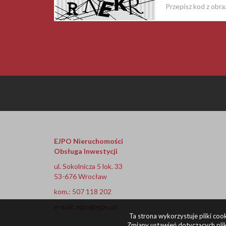
EJPO Nieruchomości
Obsługa Inwestycji
ul. Sokolnicza 5 lok. 33
53-676 Wrocław
kom.: 507 118 202
e-mail:
ejpo@ejpo.pl
Ta strona wykorzystuje pliki co
Zmiany ustawień dotyczących plik