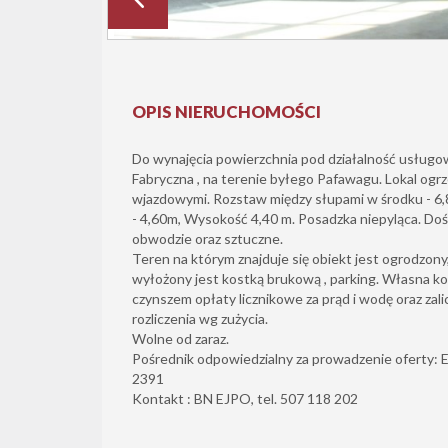
OPIS NIERUCHOMOŚCI
Do wynajęcia powierzchnia pod działalność usługo
Fabryczna , na terenie byłego Pafawagu. Lokal og
wjazdowymi. Rozstaw między słupami w środku - 6
- 4,60m, Wysokość 4,40 m. Posadzka niepyląca. Doś
obwodzie oraz sztuczne.
Teren na którym znajduje się obiekt jest ogrodzon
wyłożony jest kostką brukową , parking. Własna ko
czynszem opłaty licznikowe za prąd i wodę oraz zal
rozliczenia wg zużycia.
Wolne od zaraz.
Pośrednik odpowiedzialny za prowadzenie oferty: Elż
2391
Kontakt : BN EJPO, tel. 507 118 202