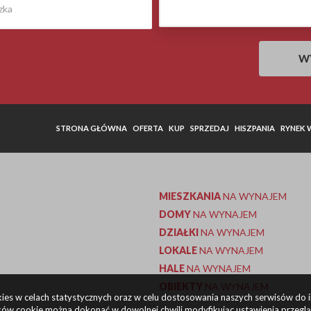
STRONA GŁÓWNA
OFERTA
KUP
SPRZEDAJ
HISZPANIA
RYNEK
MIESZKANIA
NA WYNAJEM
DOMY
NA WYNAJEM
DZIAŁKI
NA WYNAJEM
LOKALE
NA WYNAJEM
HALE
NA WYNAJEM
OBIEKTY
NA WYNAJEM
okies w celach statystycznych oraz w celu dostosowania naszych serwisów do 
ów cookie można dokonać w dowolnej chwili modyfikując ustawienia przegląda